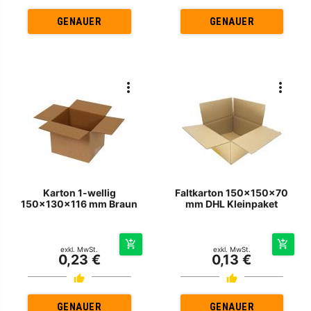
GENAUER
GENAUER
Karton 1-wellig
Faltkarton 150x150x70
150x130x116 mm Braun
mm DHL Kleinpaket
exkl. MwSt.
exkl. MwSt.
0,23 €
0,13 €
GENAUER
GENAUER