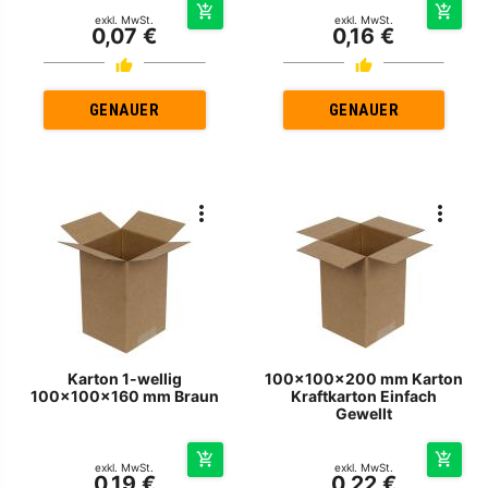
exkl. MwSt.
exkl. MwSt.
0,07 €
0,16 €
GENAUER
GENAUER
Karton 1-wellig
100x100x200 mm Karton
100x100x160 mm Braun
Kraftkarton Einfach
Gewellt
exkl. MwSt.
exkl. MwSt.
0,19 €
0,22 €