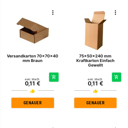
Versandkarton 70x70x40
75x50x240 mm
mm Braun
Kraftkarton Einfach
Gewellt
exkl. MwSt.
exkl. MwSt.
0,11 €
0,11 €
GENAUER
GENAUER