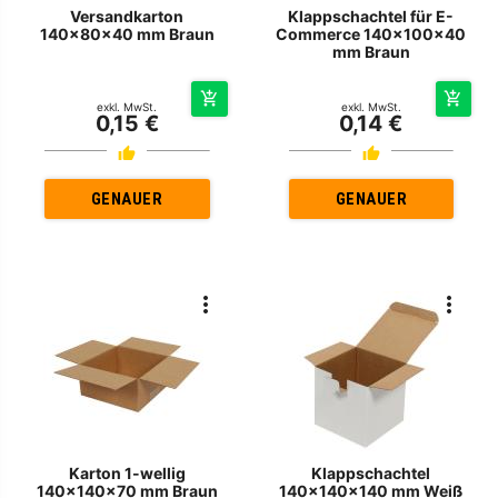
Versandkarton
Klappschachtel für E-
140x80x40 mm Braun
Commerce 140x100x40
mm Braun
exkl. MwSt.
exkl. MwSt.
0,15 €
0,14 €
GENAUER
GENAUER
Karton 1-wellig
Klappschachtel
140x140x70 mm Braun
140x140x140 mm Weiß