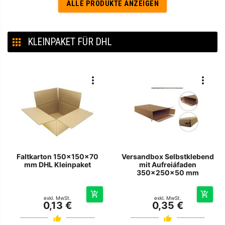
ALLE PRODUKTE ANZEIGEN
KLEINPAKET FÜR DHL
Faltkarton 150x150x70
Versandbox Selbstklebend
mm DHL Kleinpaket
mit Aufreiáfaden
350x250x50 mm
exkl. MwSt.
exkl. MwSt.
0,13 €
0,35 €