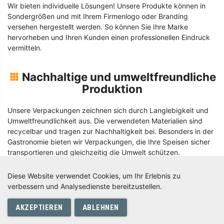
Wir bieten individuelle Lösungen! Unsere Produkte können in
Sondergrößen und mit Ihrem Firmenlogo oder Branding
versehen hergestellt werden. So können Sie Ihre Marke
hervorheben und Ihren Kunden einen professionellen Eindruck
vermitteln.
Nachhaltige und umweltfreundliche
Produktion
Unsere Verpackungen zeichnen sich durch Langlebigkeit und
Umweltfreundlichkeit aus. Die verwendeten Materialien sind
recycelbar und tragen zur Nachhaltigkeit bei. Besonders in der
Gastronomie bieten wir Verpackungen, die Ihre Speisen sicher
transportieren und gleichzeitig die Umwelt schützen.
Diese Website verwendet Cookies, um Ihr Erlebnis zu
Faire Preise und schnelle Lieferung
verbessern und Analysedienste bereitzustellen.
0
Mit günstigen Preisen für Kartons, Boxen und
AKZEPTIEREN
ABLEHNEN
Servierverpackungen bieten wir wirtschaftliche Lösungen für
jedes Budget. Ob Sie kleine Mengen oder Großbestellungen