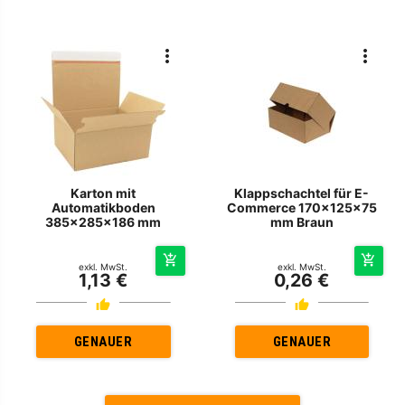
Karton mit
Klappschachtel für E-
Automatikboden
Commerce 170x125x75
385x285x186 mm
mm Braun
exkl. MwSt.
exkl. MwSt.
1,13 €
0,26 €
GENAUER
GENAUER