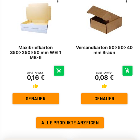
Maxibriefkarton
Versandkarton 50x50x40
350x250x50 mm WEIß
mm Braun
MB-6
exkl. MwSt.
exkl. MwSt.
0,16 €
0,08 €
GENAUER
GENAUER
ALLE PRODUKTE ANZEIGEN