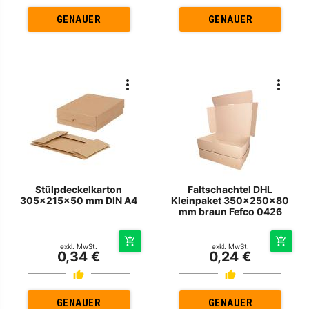
GENAUER
GENAUER
Stülpdeckelkarton
Faltschachtel DHL
305x215x50 mm DIN A4
Kleinpaket 350x250x80
mm braun Fefco 0426
exkl. MwSt.
exkl. MwSt.
0,34 €
0,24 €
GENAUER
GENAUER