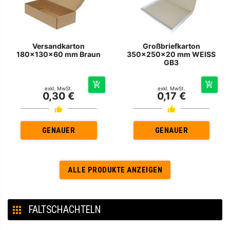
Versandkarton
Großbriefkarton
180x130x60 mm Braun
350x250x20 mm WEISS
GB3
exkl. MwSt.
exkl. MwSt.
0,30 €
0,17 €
GENAUER
GENAUER
ALLE PRODUKTE ANZEIGEN
FALTSCHACHTELN