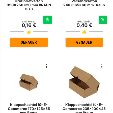
Großbriefkarton
Versandkarton
350x250x20 mm BRAUN
240x165x60 mm Braun
GB 3
exkl. MwSt.
exkl. MwSt.
0,16 €
0,40 €
GENAUER
GENAUER
Klappschachtel für E-
Klappschachtel für E-
Commerce 170x125x55
Commerce 235x100x45
mm Braun
mm Braun