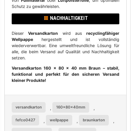
von
Füllmaterial
oder
Luftpolsterfolie
, um optimalen
Schutz zu gewährleisten.
NACHHALTIGKEIT
Dieser
Versandkarton
wird aus
recyclingfähiger
Wellpappe
hergestellt und ist vollständig
wiederverwertbar. Eine umweltfreundliche Lösung für
alle, die beim Versand auf Qualität und Nachhaltigkeit
setzen.
Versandkarton 160 × 80 × 40 mm Braun – stabil,
funktional und perfekt für den sicheren Versand
kleiner Produkte!
versandkarton
160x80x40mm
,
,
fefco0427
wellpappe
braunkarton
,
,
,