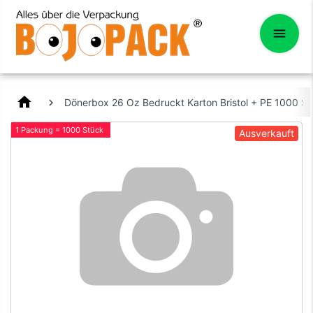
home
Dönerbox 26 Oz Bedruckt Karton Bristol + PE 1000 S
1 Packung = 1000 Stück
Ausverkauft