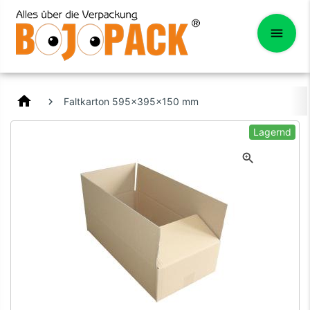
home
Faltkarton 595x395x150 mm
Lagernd