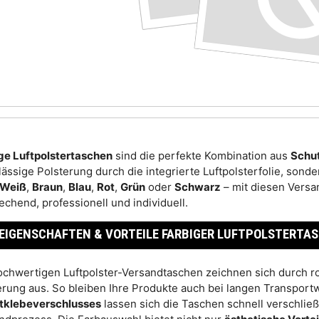
ge Luftpolstertaschen
sind die perfekte Kombination aus
Schu
lässige Polsterung durch die integrierte Luftpolsterfolie, son
Weiß
,
Braun
,
Blau
,
Rot
,
Grün
oder
Schwarz
– mit diesen Versa
echend, professionell und individuell.
EIGENSCHAFTEN & VORTEILE FARBIGER LUFTPOLSTERTA
ochwertigen Luftpolster-Versandtaschen zeichnen sich durch ro
erung aus. So bleiben Ihre Produkte auch bei langen Transport
tklebeverschlusses
lassen sich die Taschen schnell verschließ