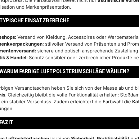
ndprozess. Die Farbauswahl bietet nicht nur
ästhetische Vortei
isation und Markenpräsentation.
TYPISCHE EINSATZBEREICHE
eshops:
Versand von Kleidung, Accessoires oder Werbemateria
henkverpackungen:
stilvoller Versand von Präsenten und Prom
mentenversand:
sichere und optisch ansprechende Zustellung 
tik & Handel:
Schutz sensibler oder zerbrechlicher Produkte b
WARUM FARBIGE LUFTPOLSTERUMSCHLÄGE WÄHLEN?
arbigen Versandtaschen heben Sie sich von der Masse ab und b
nis
. Gleichzeitig bleibt die volle Funktionalität erhalten: Stoß
 ein stabiler Verschluss. Zudem erleichtert die Farbwahl die
Ka
ungen.
FAZIT
ge Luftpolstertaschen
vereinen
Sicherheit
,
Praktikabilität
un