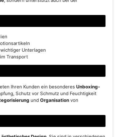
le
, sondern unterstützt auch bei der
lien
otionsartikeln
wichtiger Unterlagen
eim Transport
ieten Ihren Kunden ein besonderes
Unboxing-
dämpfung, Schutz vor Schmutz und Feuchtigkeit
tegorisierung
und
Organisation
von
d
ästhetisches Design
. Sie sind in verschiedenen