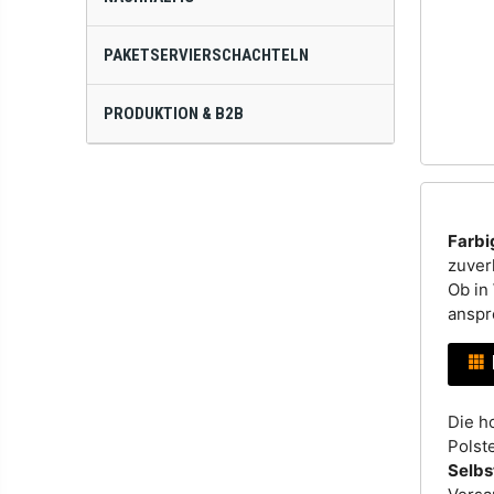
PAKETSERVIERSCHACHTELN
PRODUKTION & B2B
Farbi
zuver
Ob in
anspr
Die h
Polst
Selbs