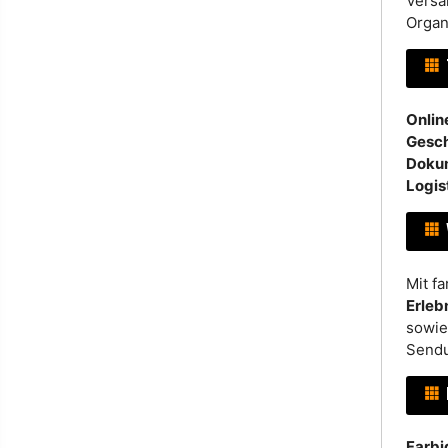
Versa
Organ
Onlin
Gesc
Doku
Logis
Mit f
Erleb
sowie
Send
Farbi