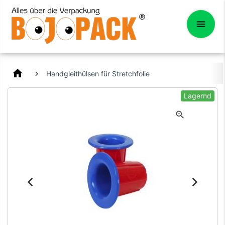
home
Handgleithülsen für Stretchfolie
Lagernd