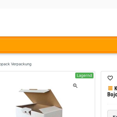
jopack Verpackung
Lagernd
Boj
K