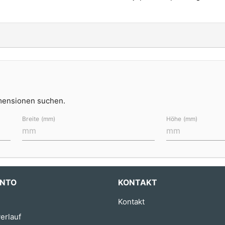
imensionen suchen.
Breite (mm)
Höhe (mm)
ONTO
KONTAKT
Kontakt
erlauf