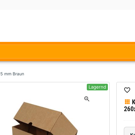
75 mm Braun
Lagernd
260
K