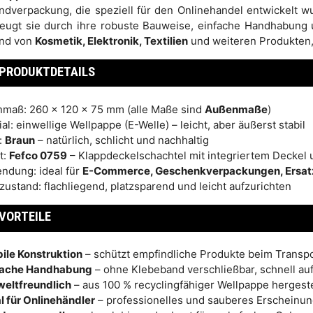
ndverpackung, die speziell für den Onlinehandel entwickelt 
eugt sie durch ihre robuste Bauweise, einfache Handhabung un
nd von
Kosmetik, Elektronik, Textilien
und weiteren Produkten,
PRODUKTDETAILS
maß: 260 x 120 x 75 mm (alle Maße sind
Außenmaße
)
al: einwellige Wellpappe (E-Welle) – leicht, aber äußerst stabil
:
Braun
– natürlich, schlicht und nachhaltig
t:
Fefco 0759
– Klappdeckelschachtel mit integriertem Deckel
ndung: ideal für
E-Commerce, Geschenkverpackungen, Ersatz
rzustand: flachliegend, platzsparend und leicht aufzurichten
VORTEILE
ile Konstruktion
– schützt empfindliche Produkte beim Transp
fache Handhabung
– ohne Klebeband verschließbar, schnell auf
eltfreundlich
– aus 100 % recyclingfähiger Wellpappe hergeste
l für Onlinehändler
– professionelles und sauberes Erscheinun