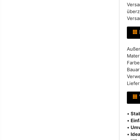
Versa
überz
Versa
Außen
Materi
Farbe
Bauar
Verwe
Liefe
•
Stab
•
Ein
•
Umw
•
Idea