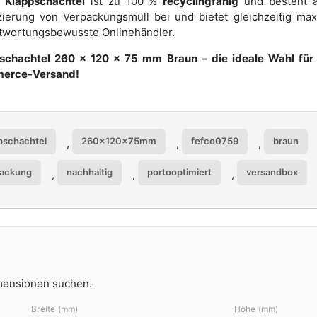
e
Klappschachtel
ist zu 100 %
recyclingfähig
und besteht au
ierung von Verpackungsmüll bei und bietet gleichzeitig maxim
twortungsbewusste Onlinehändler.
schachtel 260 × 120 × 75 mm Braun – die ideale Wahl für s
erce-Versand!
pschachtel
260x120x75mm
fefco0759
braun
,
,
,
packung
nachhaltig
portooptimiert
versandbox
,
,
,
imensionen suchen.
Breite (mm)
Höhe (mm)