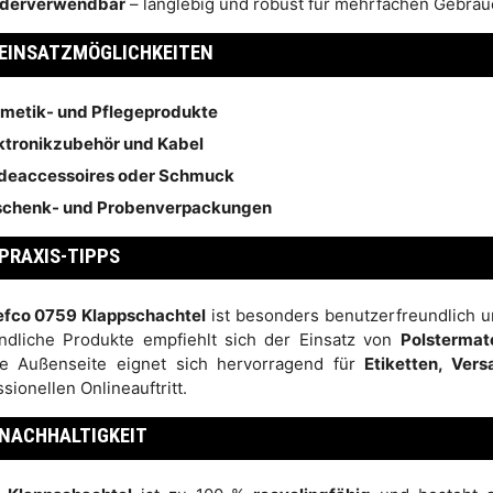
derverwendbar
– langlebig und robust für mehrfachen Gebrau
EINSATZMÖGLICHKEITEN
metik- und Pflegeprodukte
ktronikzubehör und Kabel
eaccessoires oder Schmuck
chenk- und Probenverpackungen
PRAXIS-TIPPS
efco 0759 Klappschachtel
ist besonders benutzerfreundlich u
ndliche Produkte empfiehlt sich der Einsatz von
Polstermate
e Außenseite eignet sich hervorragend für
Etiketten, Ver
sionellen Onlineauftritt.
NACHHALTIGKEIT