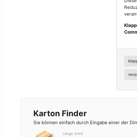
Dies
Reduz
veran
Klapp
Comm
klap
ver
Karton Finder
Sie können einfach durch Eingabe einer der D
Länge (mm)