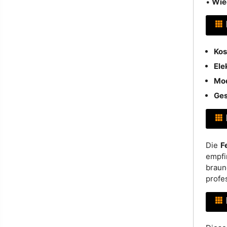
•
Wie
Kos
Ele
Mod
Ges
Die
F
empfi
braun
profes