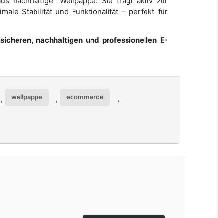
s nachhaltiger Wellpappe. Sie trägt aktiv zur
ale Stabilität und Funktionalität – perfekt für
icheren, nachhaltigen und professionellen E-
wellpappe
ecommerce
,
,
,