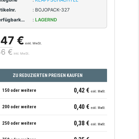
tikelnr.
:
BOJOPACK-327
Verfügbarkeit
:
LAGERND
,47 €
exkl. MwSt.
56 €
inkl. MwSt.
ZU REDUZIERTEN PREISEN KAUFEN
0,42 €
150 oder weitere
exkl. MwSt.
0,40 €
200 oder weitere
exkl. MwSt.
0,38 €
250 oder weitere
exkl. MwSt.