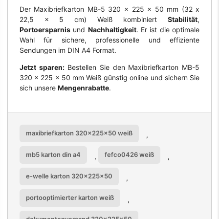
Der Maxibriefkarton MB-5 320 x 225 x 50 mm (32 x
22,5 x 5 cm) Weiß kombiniert
Stabilität
,
Portoersparnis
und
Nachhaltigkeit
. Er ist die optimale
Wahl für sichere, professionelle und effiziente
Sendungen im DIN A4 Format.
Jetzt sparen:
Bestellen Sie den Maxibriefkarton MB-5
320 x 225 x 50 mm Weiß günstig online und sichern Sie
sich unsere
Mengenrabatte
.
maxibriefkarton 320x225x50 weiß
,
mb5 karton din a4
fefco0426 weiß
,
,
e-welle karton 320x225x50
,
portooptimierter karton weiß
,
dokumentenversand 320x225x50