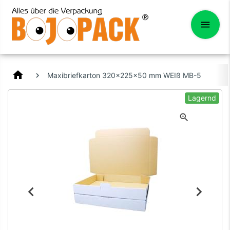
home
Maxibriefkarton 320x225x50 mm WEIß MB-5
Lagernd