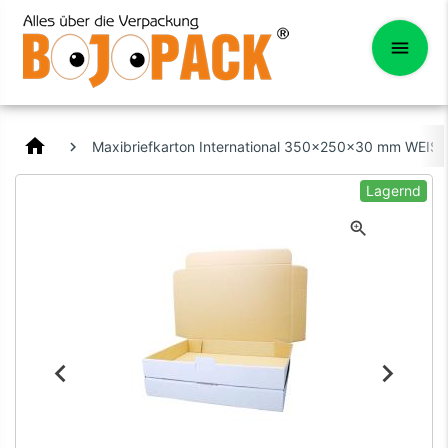
home
Maxibriefkarton International 350x250x30 mm WEIS
Lagernd