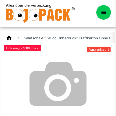
home
Salatschale 550 cc Unbedruckt Kraftkarton Ohne Dec
1 Packung = 1000 Stück
Ausverkauft