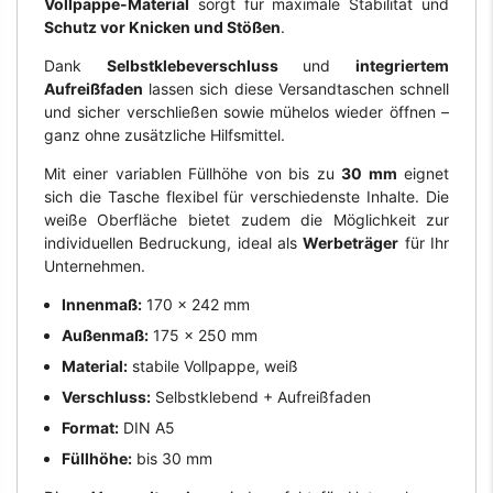
Vollpappe-Material
sorgt für maximale Stabilität und
Schutz vor Knicken und Stößen
.
Dank
Selbstklebeverschluss
und
integriertem
Aufreißfaden
lassen sich diese Versandtaschen schnell
und sicher verschließen sowie mühelos wieder öffnen –
ganz ohne zusätzliche Hilfsmittel.
Mit einer variablen Füllhöhe von bis zu
30 mm
eignet
sich die Tasche flexibel für verschiedenste Inhalte. Die
weiße Oberfläche bietet zudem die Möglichkeit zur
individuellen Bedruckung, ideal als
Werbeträger
für Ihr
Unternehmen.
Innenmaß:
170 x 242 mm
Außenmaß:
175 x 250 mm
Material:
stabile Vollpappe, weiß
Verschluss:
Selbstklebend + Aufreißfaden
Format:
DIN A5
Füllhöhe:
bis 30 mm